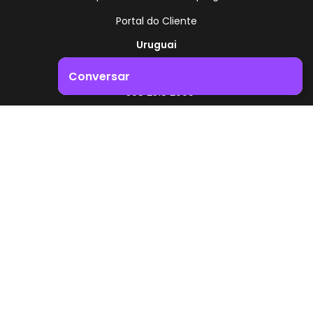
Portal do Cliente
Uruguai
Rota 8 - Km 17,500
Conversar
, Montevidéu - Uruguai
+598 2518 2000
Impulsione o crescimento do seu negócio. Entre em
contacto connosco!
Zonamerica - Número gratuito
A partir da Argentina
0800 444 0126
A partir do Brasil
0800 891 8736
PT
© 2026 Zonamerica. Todos os direitos reservados
Políticas de segurança
Política da Zonamerica