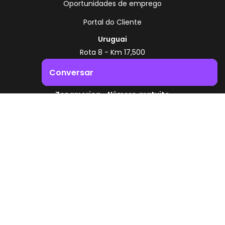
Oportunidades de emprego
Portal do Cliente
Uruguai
Rota 8 - Km 17,500
, Montevidéu - Uruguai
Conversar
+598 2518 2000
Zonamerica - Número gratuito
Impulsione o crescimento do seu negócio. Entre em
contacto connosco!
A partir da Argentina
0800 444 0126
A partir do Brasil
0800 891 8736
PT
© 2026 Zonamerica. Todos os direitos reservados
Políticas de segurança