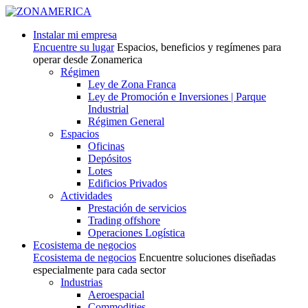
Instalar mi empresa
Encuentre su lugar
Espacios, beneficios y regímenes para
operar desde Zonamerica
Régimen
Ley de Zona Franca
Ley de Promoción e Inversiones | Parque
Industrial
Régimen General
Espacios
Oficinas
Depósitos
Lotes
Edificios Privados
Actividades
Prestación de servicios
Trading offshore
Operaciones Logística
Ecosistema de negocios
Ecosistema de negocios
Encuentre soluciones diseñadas
especialmente para cada sector
Industrias
Aeroespacial
Commodities