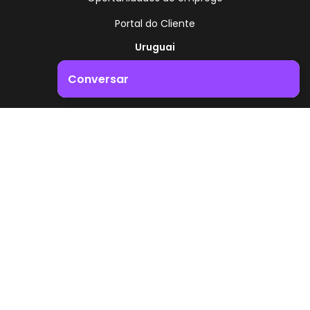
Portal do Cliente
Uruguai
Rota 8 - Km 17,500
Conversar
, Montevidéu - Uruguai
+598 2518 2000
Impulsione o crescimento do seu negócio. Entre em
contacto connosco!
Zonamerica - Número gratuito
A partir da Argentina
0800 444 0126
A partir do Brasil
0800 891 8736
PT
© 2026 Zonamerica. Todos os direitos reservados
Políticas de segurança
Política da Zonamerica