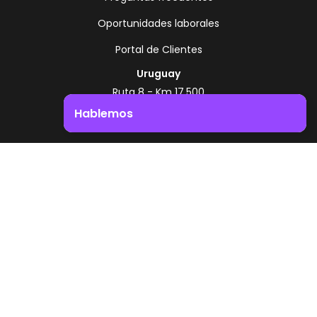
Oportunidades laborales
Portal de Clientes
Uruguay
Ruta 8 - Km 17.500
Montevideo - Uruguay
Hablemos
+598 2518 2000
Impulsá el crecimiento de tu negocio. ¡Contactanos!
Zonamerica Toll Free
Desde Argentina
0800 444 0126
Desde Brasil
0800 891 8736
ES
© 2026 Zonamerica. Todos los derechos
reservados