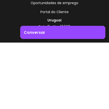
Oportunidades de emprego
Portal do Cliente
Uruguai
Rota 8 - Km 17,500
, Montevidéu - Uruguai
Conversar
+598 2518 2000
Impulsione o crescimento do seu negócio. Entre em
Zonamerica - Número gratuito
contacto connosco!
A partir da Argentina
0800 444 0126
A partir do Brasil
0800 891 8736
PT
© 2026 Zonamerica. Todos os direitos reservados
Políticas de segurança