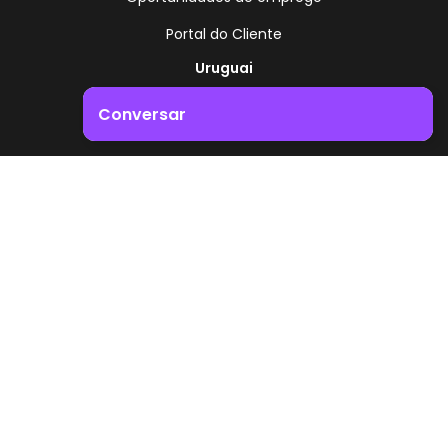
Portal do Cliente
Uruguai
Rota 8 - Km 17,500
Conversar
, Montevidéu - Uruguai
+598 2518 2000
Impulsione o crescimento do seu negócio. Entre em
contacto connosco!
Zonamerica - Número gratuito
A partir da Argentina
0800 444 0126
A partir do Brasil
0800 891 8736
PT
© 2026 Zonamerica. Todos os direitos reservados
Políticas de segurança
Política da Zonamerica