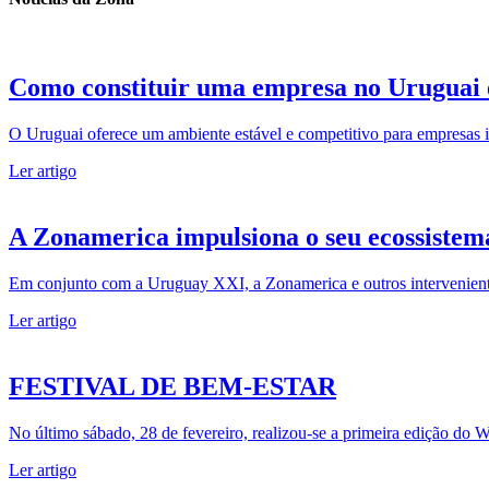
Como constituir uma empresa no Uruguai 
O Uruguai oferece um ambiente estável e competitivo para empresas in
Ler artigo
A Zonamerica impulsiona o seu ecossistem
Em conjunto com a Uruguay XXI, a Zonamerica e outros intervenientes
Ler artigo
FESTIVAL DE BEM-ESTAR
No último sábado, 28 de fevereiro, realizou-se a primeira edição do 
Ler artigo