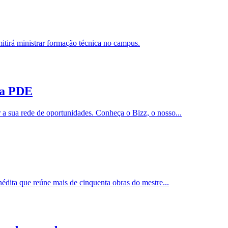
irá ministrar formação técnica no campus.
ca PDE
r a sua rede de oportunidades. Conheça o Bizz, o nosso...
édita que reúne mais de cinquenta obras do mestre...