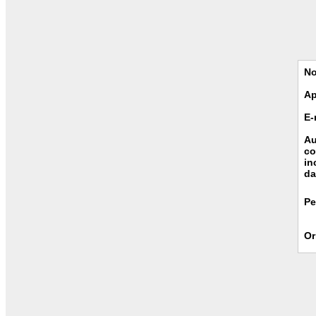
N
Ap
E-
Au
co
in
da
Pe
Or