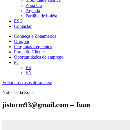
Mobilidade elétrica
Zona Go
Agenda
Partilha de boleia
ESG
Contactar
Conheça a Zonamerica
Uruguai
Perguntas frequentes
Portal do Cliente
Oportunidades de emprego
PT
ES
EN
Voltar aos casos de sucesso
Notícias da Zona
jistorm93@gmail.com – Juan