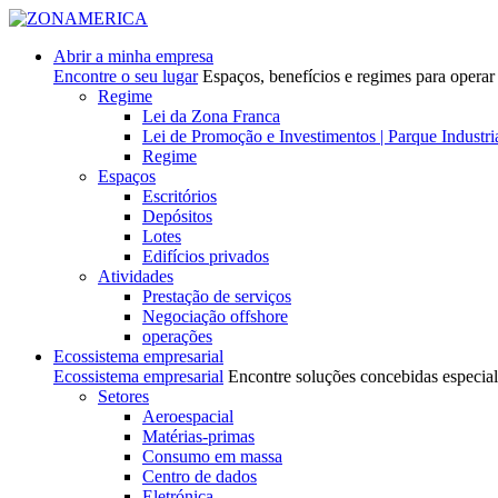
Abrir a minha empresa
Encontre o seu lugar
Espaços, benefícios e regimes para operar
Regime
Lei da Zona Franca
Lei de Promoção e Investimentos | Parque Industri
Regime
Espaços
Escritórios
Depósitos
Lotes
Edifícios privados
Atividades
Prestação de serviços
Negociação offshore
operações
Ecossistema empresarial
Ecossistema empresarial
Encontre soluções concebidas especial
Setores
Aeroespacial
Matérias-primas
Consumo em massa
Centro de dados
Eletrónica