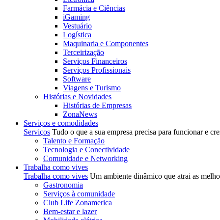
Farmácia e Ciências
iGaming
Vestuário
Logística
Maquinaria e Componentes
Terceirização
Serviços Financeiros
Serviços Profissionais
Software
Viagens e Turismo
Histórias e Novidades
Histórias de Empresas
ZonaNews
Serviços e comodidades
Serviços
Tudo o que a sua empresa precisa para funcionar e cre
Talento e Formação
Tecnologia e Conectividade
Comunidade e Networking
Trabalha como vives
Trabalha como vives
Um ambiente dinâmico que atrai as melhor
Gastronomia
Serviços à comunidade
Club Life Zonamerica
Bem-estar e lazer