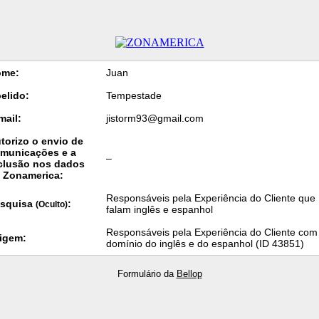
ome:
Juan
elido:
Tempestade
mail:
jistorm93@gmail.com
torizo o envio de
municações e a
–
clusão nos dados
 Zonamerica:
Responsáveis pela Experiência do Cliente que
squisa
:
(Oculto)
falam inglês e espanhol
Responsáveis pela Experiência do Cliente com
igem:
domínio do inglês e do espanhol (ID 43851)
Formulário da
Bellop