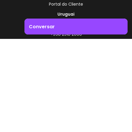
Portal do Cliente
Uruguai
Rota 8 - Km 17,500
Conversar
, Montevidéu - Uruguai
+598 2518 2000
Impulsione o crescimento do seu negócio. Entre em
contacto connosco!
Zonamerica - Número gratuito
A partir da Argentina
0800 444 0126
A partir do Brasil
0800 891 8736
PT
© 2026 Zonamerica. Todos os direitos reservados
Políticas de segurança
Política da Zonamerica