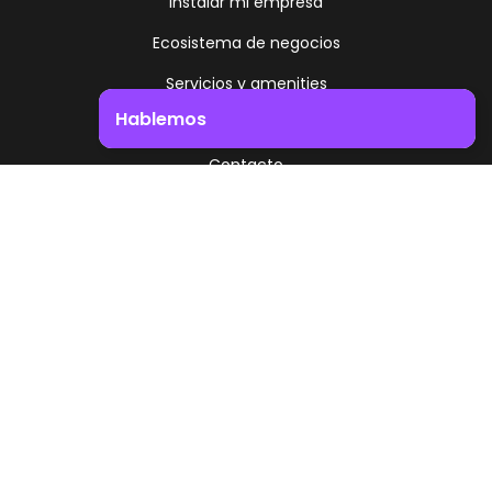
Instalar mi empresa
Ecosistema de negocios
Servicios y amenities
Hablemos
Trabajá como vivís
Contacto
Impulsá el crecimiento de tu negocio. ¡Contactanos!
Uruguay
Preguntas frecuentes
Oportunidades laborales
Portal de Clientes
Uruguay
Ruta 8 - Km 17.500
Montevideo - Uruguay
+598 2518 2000
Zonamerica Toll Free