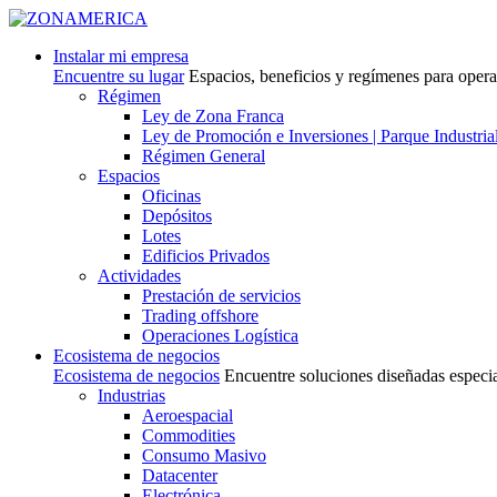
Instalar mi empresa
Encuentre su lugar
Espacios, beneficios y regímenes para oper
Régimen
Ley de Zona Franca
Ley de Promoción e Inversiones | Parque Industria
Régimen General
Espacios
Oficinas
Depósitos
Lotes
Edificios Privados
Actividades
Prestación de servicios
Trading offshore
Operaciones Logística
Ecosistema de negocios
Ecosistema de negocios
Encuentre soluciones diseñadas especi
Industrias
Aeroespacial
Commodities
Consumo Masivo
Datacenter
Electrónica