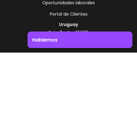
Oportunidades laborales
Portal de Clientes
Uruguay
Ruta 8 - Km 17.500
Montevideo - Uruguay
Hablemos
+598 2518 2000
Impulsá el crecimiento de tu negocio. ¡Contactanos!
Zonamerica Toll Free
Desde Argentina
0800 444 0126
Desde Brasil
0800 891 8736
ES
© 2026 Zonamerica. Todos los derechos
reservados
Politicas de seguridad