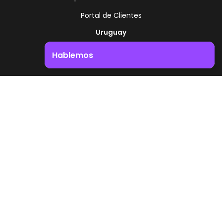
Portal de Clientes
Uruguay
Ruta 8 - Km 17.500
Hablemos
Montevideo - Uruguay
+598 2518 2000
Impulsá el crecimiento de tu negocio. ¡Contactanos!
Zonamerica Toll Free
Desde Argentina
0800 444 0126
Desde Brasil
0800 891 8736
ES
© 2026 Zonamerica. Todos los derechos
reservados
Politicas de seguridad