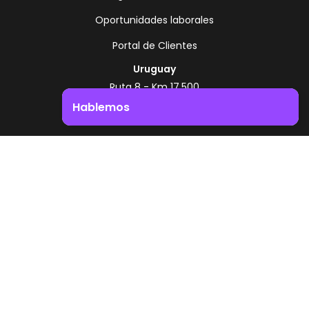
Oportunidades laborales
Portal de Clientes
Uruguay
Ruta 8 - Km 17.500
Montevideo - Uruguay
Hablemos
+598 2518 2000
Impulsá el crecimiento de tu negocio. ¡Contactanos!
Zonamerica Toll Free
Desde Argentina
0800 444 0126
Desde Brasil
0800 891 8736
ES
© 2026 Zonamerica. Todos los derechos
reservados