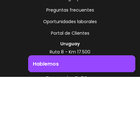
Preguntas frecuentes
Oportunidades laborales
Portal de Clientes
Uruguay
Ruta 8 - Km 17.500
Montevideo - Uruguay
Hablemos
+598 2518 2000
Impulsá el crecimiento de tu negocio. ¡Contactanos!
Zonamerica Toll Free
Desde Argentina
0800 444 0126
Desde Brasil
0800 891 8736
ES
© 2026 Zonamerica. Todos los derechos