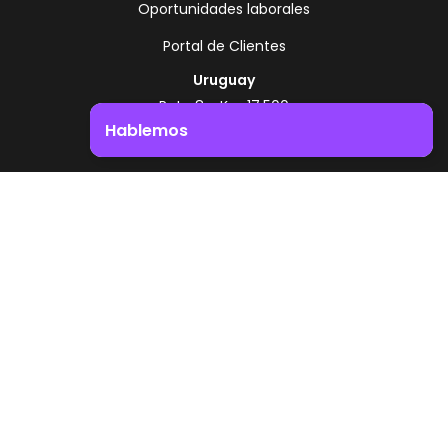
Oportunidades laborales
Portal de Clientes
Uruguay
Ruta 8 - Km 17.500
Montevideo - Uruguay
Hablemos
+598 2518 2000
Impulsá el crecimiento de tu negocio. ¡Contactanos!
Zonamerica Toll Free
Desde Argentina
0800 444 0126
Desde Brasil
0800 891 8736
ES
© 2026 Zonamerica. Todos los derechos
reservados
Politicas de seguridad