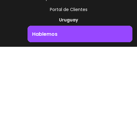
Portal de Clientes
Uruguay
Ruta 8 - Km 17.500
Hablemos
Montevideo - Uruguay
+598 2518 2000
Impulsá el crecimiento de tu negocio. ¡Contactanos!
Zonamerica Toll Free
Desde Argentina
0800 444 0126
Desde Brasil
0800 891 8736
ES
© 2026 Zonamerica. Todos los derechos
reservados
Politicas de seguridad