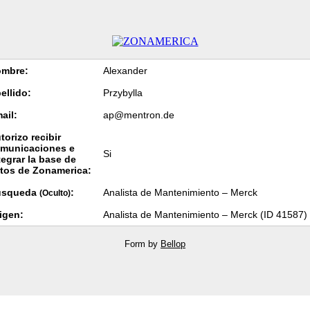
mbre:
Alexander
ellido:
Przybylla
ail:
ap@mentron.de
torizo recibir
municaciones e
Si
tegrar la base de
tos de Zonamerica:
úsqueda
:
Analista de Mantenimiento – Merck
(Oculto)
igen:
Analista de Mantenimiento – Merck (ID 41587)
Form by
Bellop