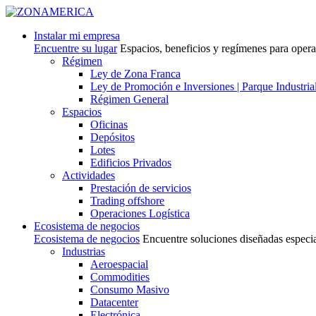
Instalar mi empresa
Encuentre su lugar
Espacios, beneficios y regímenes para oper
Régimen
Ley de Zona Franca
Ley de Promoción e Inversiones | Parque Industria
Régimen General
Espacios
Oficinas
Depósitos
Lotes
Edificios Privados
Actividades
Prestación de servicios
Trading offshore
Operaciones Logística
Ecosistema de negocios
Ecosistema de negocios
Encuentre soluciones diseñadas especi
Industrias
Aeroespacial
Commodities
Consumo Masivo
Datacenter
Electrónica