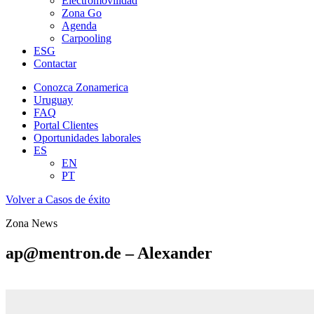
Electromovilidad
Zona Go
Agenda
Carpooling
ESG
Contactar
Conozca Zonamerica
Uruguay
FAQ
Portal Clientes
Oportunidades laborales
ES
EN
PT
Volver a Casos de éxito
Zona News
ap@mentron.de – Alexander