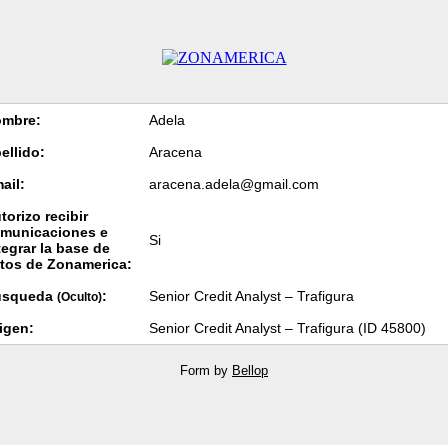
mbre:
Adela
ellido:
Aracena
ail:
aracena.adela@gmail.com
torizo recibir
municaciones e
Si
tegrar la base de
tos de Zonamerica:
úsqueda
:
Senior Credit Analyst – Trafigura
(Oculto)
igen:
Senior Credit Analyst – Trafigura (ID 45800)
Form by
Bellop