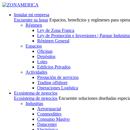
Instalar mi empresa
Encuentre su lugar
Espacios, beneficios y regímenes para oper
Régimen
Ley de Zona Franca
Ley de Promoción e Inversiones | Parque Industria
Régimen General
Espacios
Oficinas
Depósitos
Lotes
Edificios Privados
Actividades
Prestación de servicios
Trading offshore
Operaciones Logística
Ecosistema de negocios
Ecosistema de negocios
Encuentre soluciones diseñadas especi
Industrias
Aeroespacial
Commodities
Consumo Masivo
Datacenter
Electrónica