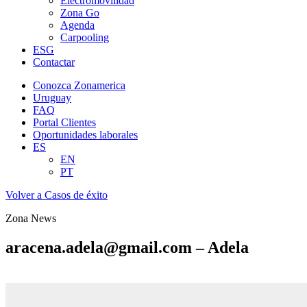
Electromovilidad
Zona Go
Agenda
Carpooling
ESG
Contactar
Conozca Zonamerica
Uruguay
FAQ
Portal Clientes
Oportunidades laborales
ES
EN
PT
Volver a Casos de éxito
Zona News
aracena.adela@gmail.com – Adela