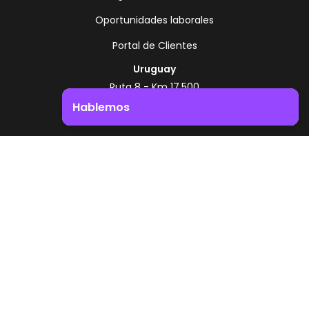
Oportunidades laborales
Portal de Clientes
Uruguay
Ruta 8 - Km 17.500
Montevideo - Uruguay
Hablemos
+598 2518 2000
Impulsá el crecimiento de tu negocio. ¡Contactanos!
Zonamerica Toll Free
Desde Argentina
0800 444 0126
Desde Brasil
0800 891 8736
ES
© 2026 Zonamerica. Todos los derechos
reservados