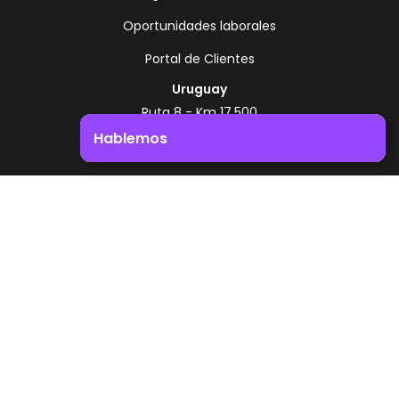
Oportunidades laborales
Portal de Clientes
Uruguay
Ruta 8 - Km 17.500
Montevideo - Uruguay
Hablemos
+598 2518 2000
Impulsá el crecimiento de tu negocio. ¡Contactanos!
Zonamerica Toll Free
Desde Argentina
0800 444 0126
Desde Brasil
0800 891 8736
ES
© 2026 Zonamerica. Todos los derechos
reservados