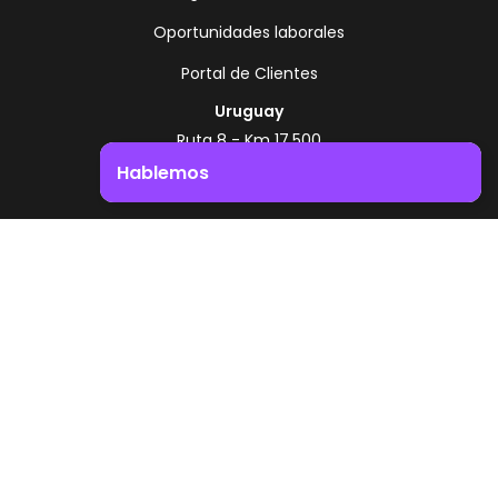
Oportunidades laborales
Portal de Clientes
Uruguay
Ruta 8 - Km 17.500
Montevideo - Uruguay
Hablemos
+598 2518 2000
Impulsá el crecimiento de tu negocio. ¡Contactanos!
Zonamerica Toll Free
Desde Argentina
0800 444 0126
Desde Brasil
0800 891 8736
ES
© 2026 Zonamerica. Todos los derechos
reservados