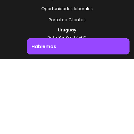
Oportunidades laborales
Portal de Clientes
Uruguay
Ruta 8 - Km 17.500
Montevideo - Uruguay
Hablemos
+598 2518 2000
Impulsá el crecimiento de tu negocio. ¡Contactanos!
Zonamerica Toll Free
Desde Argentina
0800 444 0126
Desde Brasil
0800 891 8736
ES
© 2026 Zonamerica. Todos los derechos
reservados