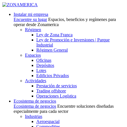
Instalar mi empresa
Encuentre su lugar
Espacios, beneficios y regímenes para
operar desde Zonamerica
Régimen
Ley de Zona Franca
Ley de Promoción e Inversiones | Parque
Industrial
Régimen General
Espacios
Oficinas
Depósitos
Lotes
Edificios Privados
Actividades
Prestación de servicios
Trading offshore
Operaciones Logística
Ecosistema de negocios
Ecosistema de negocios
Encuentre soluciones diseñadas
especialmente para cada sector
Industrias
Aeroespacial
Commodities