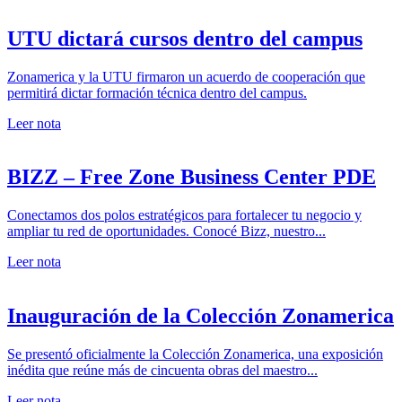
UTU dictará cursos dentro del campus
Zonamerica y la UTU firmaron un acuerdo de cooperación que
permitirá dictar formación técnica dentro del campus.
Leer nota
BIZZ – Free Zone Business Center PDE
Conectamos dos polos estratégicos para fortalecer tu negocio y
ampliar tu red de oportunidades. Conocé Bizz, nuestro...
Leer nota
Inauguración de la Colección Zonamerica
Se presentó oficialmente la Colección Zonamerica, una exposición
inédita que reúne más de cincuenta obras del maestro...
Leer nota