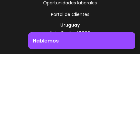
Oportunidades laborales
Portal de Clientes
Uruguay
Ruta 8 - Km 17.500
Montevideo - Uruguay
Hablemos
+598 2518 2000
Impulsá el crecimiento de tu negocio. ¡Contactanos!
Zonamerica Toll Free
Desde Argentina
0800 444 0126
Desde Brasil
0800 891 8736
ES
© 2026 Zonamerica. Todos los derechos
reservados
Politicas de seguridad