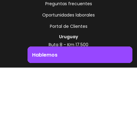
Preguntas frecuentes
Oportunidades laborales
Portal de Clientes
Uruguay
Ruta 8 - Km 17.500
Montevideo - Uruguay
Hablemos
+598 2518 2000
Impulsá el crecimiento de tu negocio. ¡Contactanos!
Zonamerica Toll Free
Desde Argentina
0800 444 0126
Desde Brasil
0800 891 8736
ES
© 2026 Zonamerica. Todos los derechos
reservados