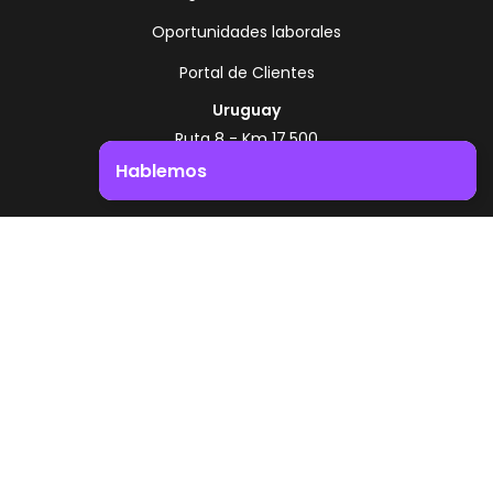
Oportunidades laborales
Portal de Clientes
Uruguay
Ruta 8 - Km 17.500
Montevideo - Uruguay
Hablemos
+598 2518 2000
Impulsá el crecimiento de tu negocio. ¡Contactanos!
Zonamerica Toll Free
Desde Argentina
0800 444 0126
Desde Brasil
0800 891 8736
ES
© 2026 Zonamerica. Todos los derechos
reservados