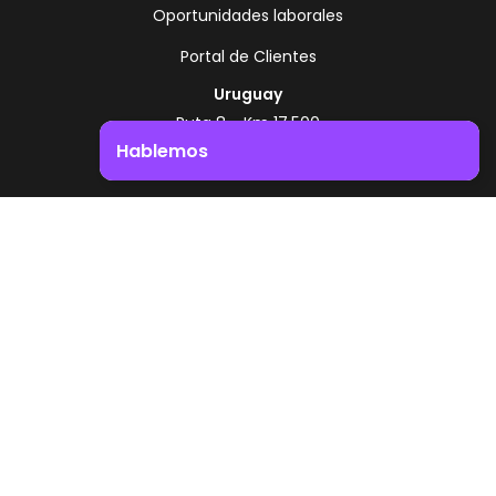
Oportunidades laborales
Portal de Clientes
Uruguay
Ruta 8 - Km 17.500
Montevideo - Uruguay
Hablemos
+598 2518 2000
Impulsá el crecimiento de tu negocio. ¡Contactanos!
Zonamerica Toll Free
Desde Argentina
0800 444 0126
Desde Brasil
0800 891 8736
ES
© 2026 Zonamerica. Todos los derechos
reservados
Politicas de seguridad