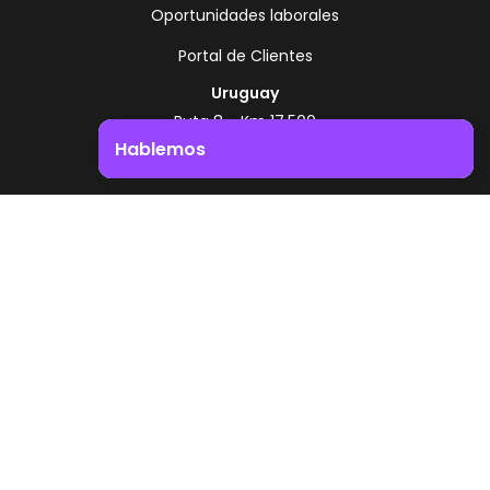
Oportunidades laborales
Portal de Clientes
Uruguay
Ruta 8 - Km 17.500
Montevideo - Uruguay
Hablemos
+598 2518 2000
Impulsá el crecimiento de tu negocio. ¡Contactanos!
Zonamerica Toll Free
Desde Argentina
0800 444 0126
Desde Brasil
0800 891 8736
ES
© 2026 Zonamerica. Todos los derechos
reservados
Politicas de seguridad