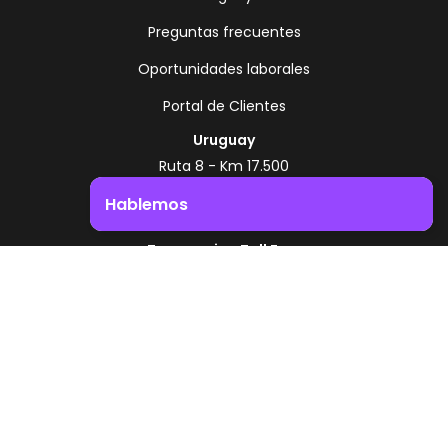
Preguntas frecuentes
Oportunidades laborales
Portal de Clientes
Uruguay
Ruta 8 - Km 17.500
Montevideo - Uruguay
Hablemos
+598 2518 2000
Impulsá el crecimiento de tu negocio. ¡Contactanos!
Zonamerica Toll Free
Desde Argentina
0800 444 0126
Desde Brasil
0800 891 8736
ES
© 2026 Zonamerica. Todos los derechos