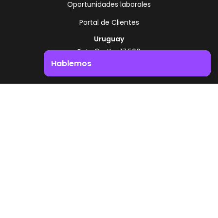
Oportunidades laborales
Portal de Clientes
Uruguay
Ruta 8 - Km 17.500
Montevideo - Uruguay
Hablemos
+598 2518 2000
Impulsá el crecimiento de tu negocio. ¡Contactanos!
Zonamerica Toll Free
Desde Argentina
0800 444 0126
Desde Brasil
0800 891 8736
ES
© 2026 Zonamerica. Todos los derechos
reservados
Politicas de seguridad