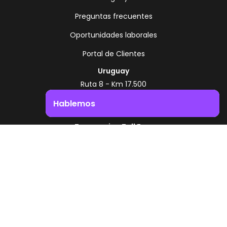
Preguntas frecuentes
Oportunidades laborales
Portal de Clientes
Uruguay
Ruta 8 - Km 17.500
Montevideo - Uruguay
Hablemos
+598 2518 2000
Impulsá el crecimiento de tu negocio. ¡Contactanos!
Zonamerica Toll Free
Desde Argentina
0800 444 0126
Desde Brasil
0800 891 8736
ES
© 2026 Zonamerica. Todos los derechos