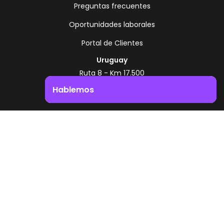
Preguntas frecuentes
Oportunidades laborales
Portal de Clientes
Uruguay
Ruta 8 - Km 17.500
Montevideo - Uruguay
Hablemos
+598 2518 2000
Impulsá el crecimiento de tu negocio. ¡Contactanos!
Zonamerica Toll Free
Desde Argentina
0800 444 0126
Desde Brasil
0800 891 8736
ES
© 2026 Zonamerica. Todos los derechos
reservados