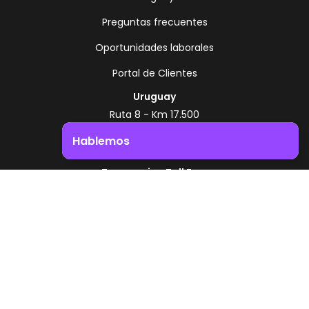
Preguntas frecuentes
Oportunidades laborales
Portal de Clientes
Uruguay
Ruta 8 - Km 17.500
Montevideo - Uruguay
Hablemos
+598 2518 2000
Impulsá el crecimiento de tu negocio. ¡Contactanos!
Zonamerica Toll Free
Desde Argentina
0800 444 0126
Desde Brasil
0800 891 8736
ES
© 2026 Zonamerica. Todos los derechos