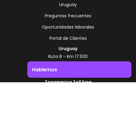
Uruguay
Preguntas frecuentes
Oportunidades laborales
Portal de Clientes
Uruguay
Ruta 8 - Km 17.500
Montevideo - Uruguay
Hablemos
+598 2518 2000
Zonamerica Toll Free
Impulsá el crecimiento de tu negocio. ¡Contactanos!
Desde Argentina
0800 444 0126
Desde Brasil
0800 891 8736
ES