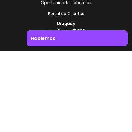
Oportunidades laborales
Portal de Clientes
Uruguay
Ruta 8 - Km 17.500
Montevideo - Uruguay
Hablemos
+598 2518 2000
Impulsá el crecimiento de tu negocio. ¡Contactanos!
Zonamerica Toll Free
Desde Argentina
0800 444 0126
Desde Brasil
0800 891 8736
ES
© 2026 Zonamerica. Todos los derechos
reservados
Politicas de seguridad