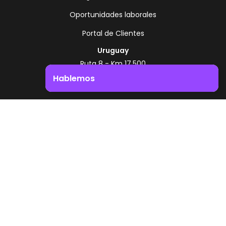
Oportunidades laborales
Portal de Clientes
Uruguay
Ruta 8 - Km 17.500
Montevideo - Uruguay
Hablemos
+598 2518 2000
Impulsá el crecimiento de tu negocio. ¡Contactanos!
Zonamerica Toll Free
Desde Argentina
0800 444 0126
Desde Brasil
0800 891 8736
ES
© 2026 Zonamerica. Todos los derechos
reservados