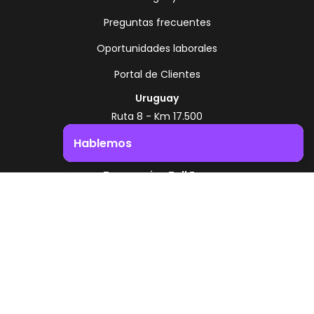
Preguntas frecuentes
Oportunidades laborales
Portal de Clientes
Uruguay
Ruta 8 - Km 17.500
Montevideo - Uruguay
Hablemos
+598 2518 2000
Impulsá el crecimiento de tu negocio. ¡Contactanos!
Zonamerica Toll Free
Desde Argentina
0800 444 0126
Desde Brasil
0800 891 8736
ES
© 2026 Zonamerica. Todos los derechos