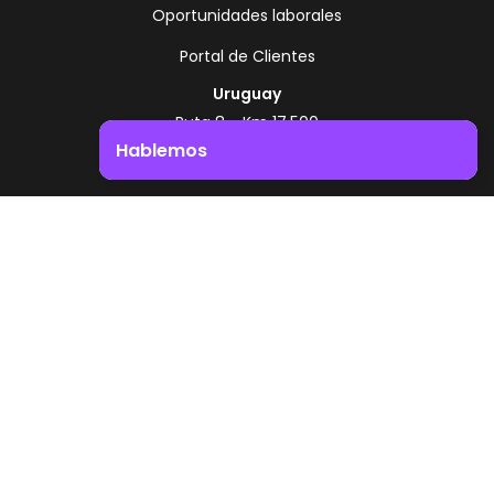
Oportunidades laborales
Portal de Clientes
Uruguay
Ruta 8 - Km 17.500
Montevideo - Uruguay
Hablemos
+598 2518 2000
Impulsá el crecimiento de tu negocio. ¡Contactanos!
Zonamerica Toll Free
Desde Argentina
0800 444 0126
Desde Brasil
0800 891 8736
ES
© 2026 Zonamerica. Todos los derechos
reservados
Politicas de seguridad