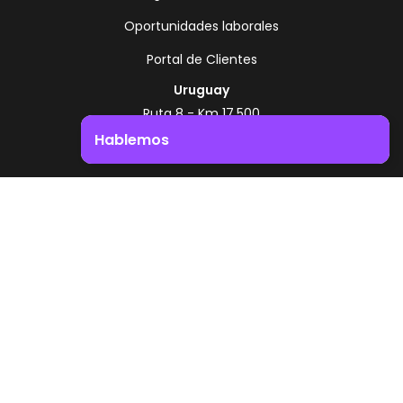
Oportunidades laborales
Portal de Clientes
Uruguay
Ruta 8 - Km 17.500
Montevideo - Uruguay
Hablemos
+598 2518 2000
Impulsá el crecimiento de tu negocio. ¡Contactanos!
Zonamerica Toll Free
Desde Argentina
0800 444 0126
Desde Brasil
0800 891 8736
ES
© 2026 Zonamerica. Todos los derechos
reservados