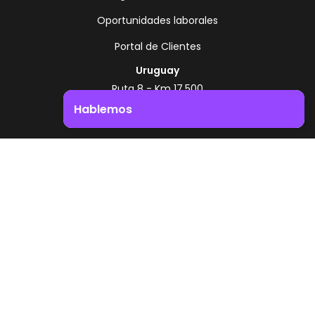
Oportunidades laborales
Portal de Clientes
Uruguay
Ruta 8 - Km 17.500
Montevideo - Uruguay
Hablemos
+598 2518 2000
Impulsá el crecimiento de tu negocio. ¡Contactanos!
Zonamerica Toll Free
Desde Argentina
0800 444 0126
Desde Brasil
0800 891 8736
ES
© 2026 Zonamerica. Todos los derechos
reservados