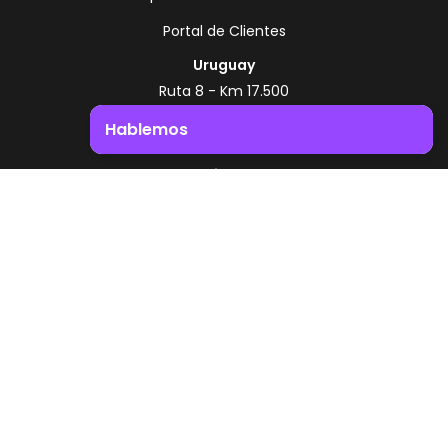
Portal de Clientes
Uruguay
Ruta 8 - Km 17.500
Montevideo - Uruguay
Hablemos
+598 2518 2000
Impulsá el crecimiento de tu negocio. ¡Contactanos!
Zonamerica Toll Free
Desde Argentina
0800 444 0126
Desde Brasil
0800 891 8736
ES
© 2026 Zonamerica. Todos los derechos
reservados
Politicas de seguridad