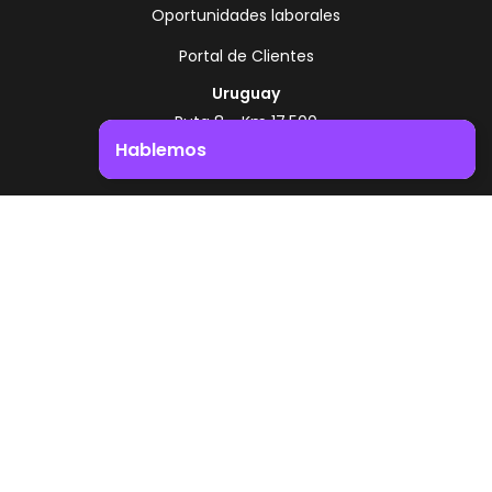
Oportunidades laborales
Portal de Clientes
Uruguay
Ruta 8 - Km 17.500
Montevideo - Uruguay
Hablemos
+598 2518 2000
Impulsá el crecimiento de tu negocio. ¡Contactanos!
Zonamerica Toll Free
Desde Argentina
0800 444 0126
Desde Brasil
0800 891 8736
ES
© 2026 Zonamerica. Todos los derechos
reservados
Politicas de seguridad