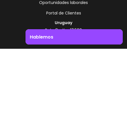
Oportunidades laborales
Portal de Clientes
Uruguay
Ruta 8 - Km 17.500
Montevideo - Uruguay
Hablemos
+598 2518 2000
Impulsá el crecimiento de tu negocio. ¡Contactanos!
Zonamerica Toll Free
Desde Argentina
0800 444 0126
Desde Brasil
0800 891 8736
ES
© 2026 Zonamerica. Todos los derechos
reservados
Politicas de seguridad