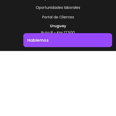
Oportunidades laborales
Portal de Clientes
Uruguay
Ruta 8 - Km 17.500
Montevideo - Uruguay
Hablemos
+598 2518 2000
Impulsá el crecimiento de tu negocio. ¡Contactanos!
Zonamerica Toll Free
Desde Argentina
0800 444 0126
Desde Brasil
0800 891 8736
ES
© 2026 Zonamerica. Todos los derechos
reservados