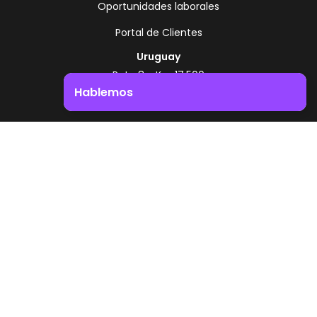
Oportunidades laborales
Portal de Clientes
Uruguay
Ruta 8 - Km 17.500
Montevideo - Uruguay
Hablemos
+598 2518 2000
Impulsá el crecimiento de tu negocio. ¡Contactanos!
Zonamerica Toll Free
Desde Argentina
0800 444 0126
Desde Brasil
0800 891 8736
ES
© 2026 Zonamerica. Todos los derechos
reservados
Politicas de seguridad