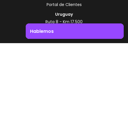
Portal de Clientes
Uruguay
Ruta 8 - Km 17.500
Montevideo - Uruguay
Hablemos
+598 2518 2000
Impulsá el crecimiento de tu negocio. ¡Contactanos!
Zonamerica Toll Free
Desde Argentina
0800 444 0126
Desde Brasil
0800 891 8736
ES
© 2026 Zonamerica. Todos los derechos
reservados
Politicas de seguridad
Política de Zonamerica