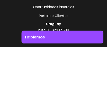
Oportunidades laborales
Portal de Clientes
Uruguay
Ruta 8 - Km 17.500
Montevideo - Uruguay
Hablemos
+598 2518 2000
Impulsá el crecimiento de tu negocio. ¡Contactanos!
Zonamerica Toll Free
Desde Argentina
0800 444 0126
Desde Brasil
0800 891 8736
ES
© 2026 Zonamerica. Todos los derechos
reservados