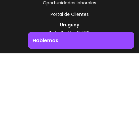
Oportunidades laborales
Portal de Clientes
Uruguay
Ruta 8 - Km 17.500
Montevideo - Uruguay
Hablemos
+598 2518 2000
Impulsá el crecimiento de tu negocio. ¡Contactanos!
Zonamerica Toll Free
Desde Argentina
0800 444 0126
Desde Brasil
0800 891 8736
ES
© 2026 Zonamerica. Todos los derechos
reservados
Politicas de seguridad