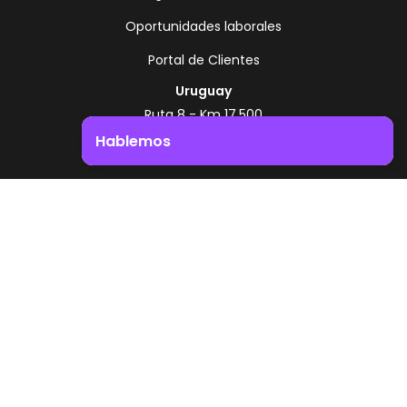
Oportunidades laborales
Portal de Clientes
Uruguay
Ruta 8 - Km 17.500
Montevideo - Uruguay
Hablemos
+598 2518 2000
Impulsá el crecimiento de tu negocio. ¡Contactanos!
Zonamerica Toll Free
Desde Argentina
0800 444 0126
Desde Brasil
0800 891 8736
ES
© 2026 Zonamerica. Todos los derechos
reservados